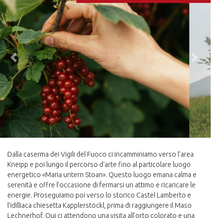
Indietro
Avanti
Dalla caserma dei Vigili del Fuoco ci incamminiamo verso l’area
Kneipp e poi lungo il percorso d‘arte fino al particolare luogo
energetico «Maria untern Stoan». Questo luogo emana calma e
serenità e offre l’occasione di fermarsi un attimo e ricaricare le
energie. Proseguiamo poi verso lo storico Castel Lamberto e
l’idilliaca chiesetta Kapplerstöckl, prima di raggiungere il Maso
Lechnerhof. Qui ci attendono una visita all’orto colorato e una