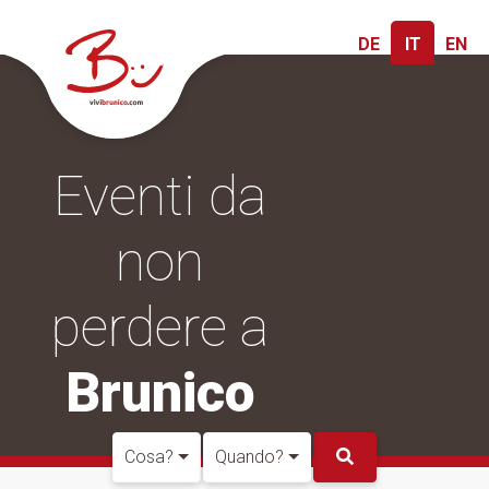
DE
IT
EN
Eventi da
non
perdere a
Brunico
Cosa?
Quando?