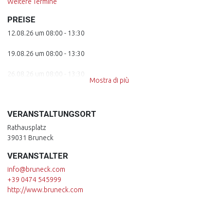
Weitere Termine
PREISE
12.08.26 um 08:00 - 13:30
19.08.26 um 08:00 - 13:30
26.08.26 um 08:00 - 13:30
Mostra di più
02.09.26 um 08:00 - 13:30
VERANSTALTUNGSORT
09.09.26 um 08:00 - 13:30
Rathausplatz
16.09.26 um 08:00 - 13:30
39031 Bruneck
VERANSTALTER
23.09.26 um 08:00 - 13:30
info@bruneck.com
30.09.26 um 08:00 - 13:30
+39 0474 545999
http://www.bruneck.com
07.10.26 um 08:00 - 13:30
14.10.26 um 08:00 - 13:30