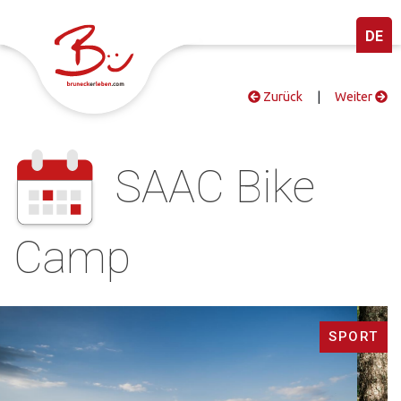
DE
Zurück
|
Weiter
SAAC Bike
Camp
SPORT