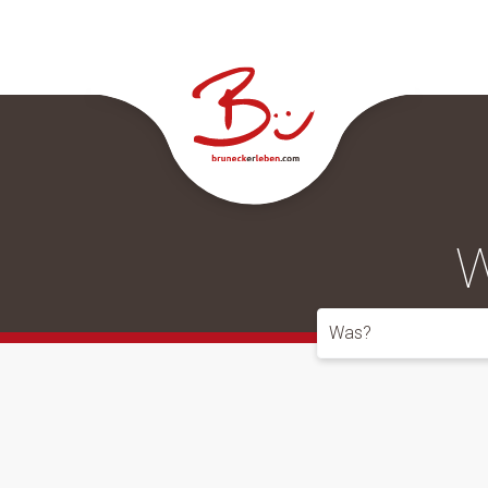
W
Was?