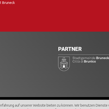
1 Bruneck
PARTNER
ECK AKTIV GmbH | MwSt. Nr. 00462350216
rfahrung auf unserer Website bieten zu können. Wir benutzen Dienste vo