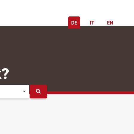
DE
IT
EN
k?