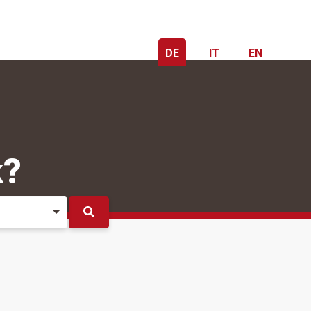
DE
IT
EN
k?