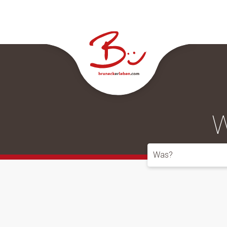
W
Was?