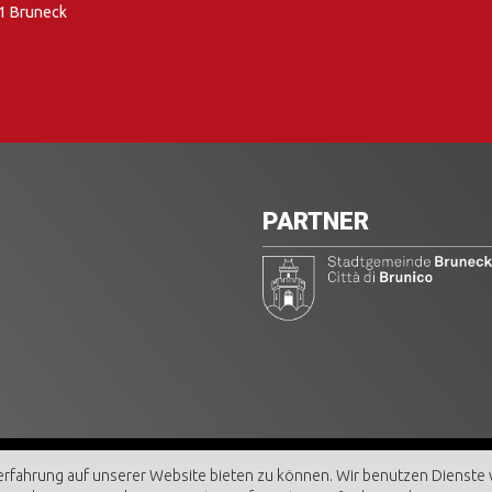
1 Bruneck
PARTNER
ECK AKTIV GmbH | MwSt. Nr. 00462350216
rfahrung auf unserer Website bieten zu können. Wir benutzen Dienste vo